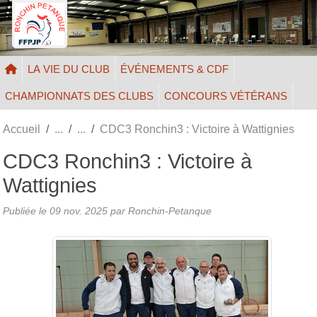
Panneau de gestion des cookies
LA VIE DU CLUB
ÉVÉNEMENTS & CDF
CHAMPIONNATS DES CLUBS
CONCOURS VÉTÉRANS
Accueil
CDC3 Ronchin3 : Victoire à Wattignies
CDC3 Ronchin3 : Victoire à
Wattignies
Publiée le
09 nov. 2025
par Ronchin-Petanque