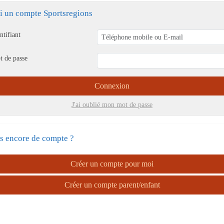
ai un compte Sportsregions
ntifiant
t de passe
Connexion
J'ai oublié mon mot de passe
s encore de compte ?
Créer un compte pour moi
Créer un compte parent/enfant