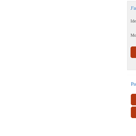
J'
Ide
Mo
Pa