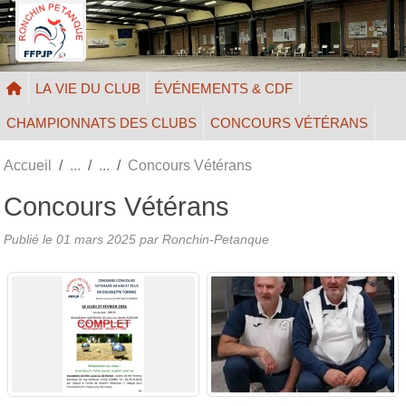
Panneau de gestion des cookies
LA VIE DU CLUB
ÉVÉNEMENTS & CDF
CHAMPIONNATS DES CLUBS
CONCOURS VÉTÉRANS
Accueil
Concours Vétérans
Concours Vétérans
Publié le
01 mars 2025
par Ronchin-Petanque