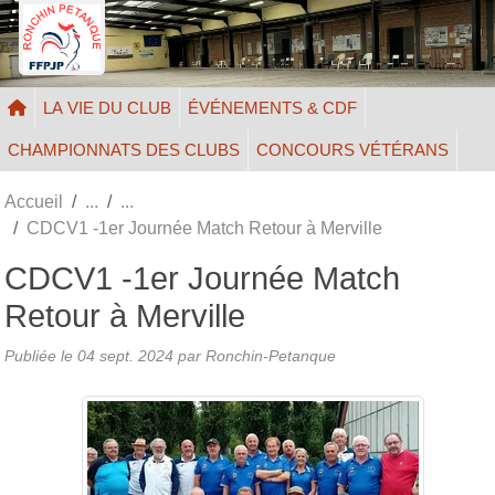
Panneau de gestion des cookies
LA VIE DU CLUB
ÉVÉNEMENTS & CDF
CHAMPIONNATS DES CLUBS
CONCOURS VÉTÉRANS
Accueil
CDCV1 -1er Journée Match Retour à Merville
CDCV1 -1er Journée Match
Retour à Merville
Publiée le
04 sept. 2024
par Ronchin-Petanque