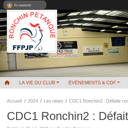
Panneau de gestion des cookies
Se connecter
LA VIE DU CLUB
ÉVÉNEMENTS & CDF
Accueil
2024
Les news
CDC1 Ronchin2 : Défaite co
CDC1 Ronchin2 : Défait