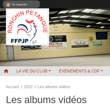
Panneau de gestion des cookies
Se connecter
LA VIE DU CLUB
ÉVÉNEMENTS & CDF
Accueil
2022
Les albums vidéos
Les albums vidéos