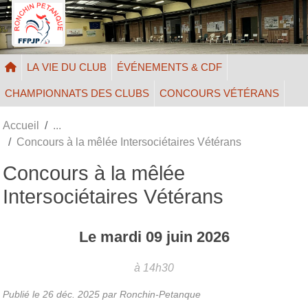
Panneau de gestion des cookies
LA VIE DU CLUB
ÉVÉNEMENTS & CDF
CHAMPIONNATS DES CLUBS
CONCOURS VÉTÉRANS
Accueil
Concours à la mêlée Intersociétaires Vétérans
Concours à la mêlée
Intersociétaires Vétérans
Le
mardi
09
juin
2026
à 14h30
Publié le
26 déc. 2025
par Ronchin-Petanque