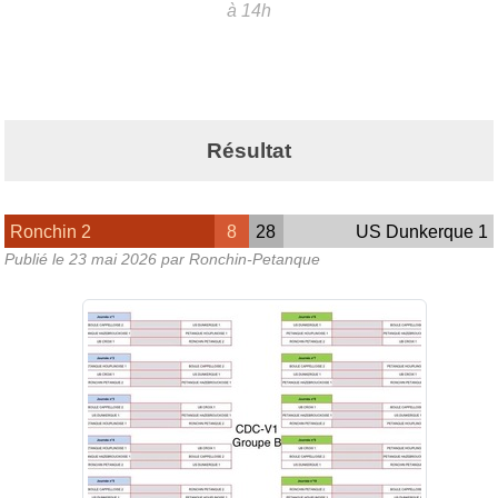
à 14h
Résultat
Ronchin 2
8
28
US Dunkerque 1
Publié le
23 mai 2026
par Ronchin-Petanque