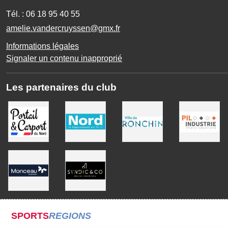
Tél. :
06 18 95 40 55
amelie.vandercruyssen@gmx.fr
Informations légales
Signaler un contenu inapproprié
Les partenaires du club
SPORTS
REGIONS