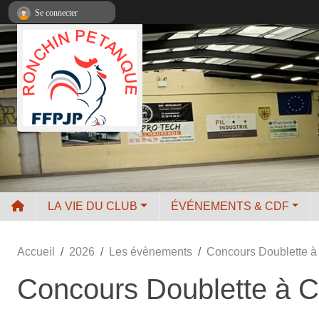
Panneau de gestion des cookies
Se connecter
LA VIE DU CLUB
ÉVÉNEMENTS & CDF
Accueil
2026
Les évènements
Concours Doublette à
Concours Doublette à C